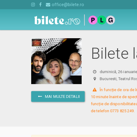
office@bilete.ro
Bilete 
duminică, 26 ianuari
Bucuresti, Teatrul
 În funcție de ora de
MAI MULTE DETALII
10 minute înainte de specta
funcție de disponibilitatea
de telefon 0773 825 249.