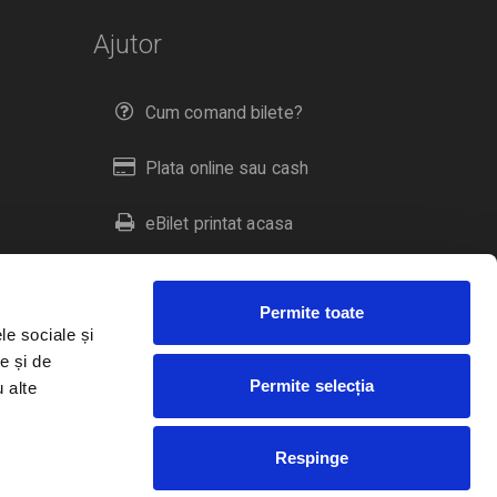
Ajutor
Cum comand bilete?
Plata online sau cash
eBilet printat acasa
Livrare prin curier
Permite toate
Returnare bilete
le sociale și
e și de
Permite selecția
u alte
Duplicare bilete
Respinge