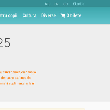
info
RO
EN
HU
ntru copii
Cultura
Diverse
0 bilete
025
, fiind permis cu până la 
 de teatru-cafenea (în 
mații suplimentare, la nr. 