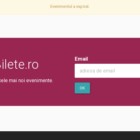
Evenimentul a expirat.
Email
lete.ro
cele mai noi evenimente.
OK