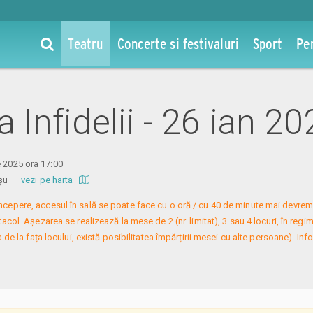
Teatru
Concerte si festivaluri
Sport
Pe
la Infidelii - 26 ian 2
e 2025 ora 17:00
 Roșu
vezi pe harta
 începere, accesul în sală se poate face cu o oră / cu 40 de minute mai devreme
col. Așezarea se realizează la mese de 2 (nr. limitat), 3 sau 4 locuri, în regim
 de la fața locului, există posibilitatea împărțirii mesei cu alte persoane). Infor