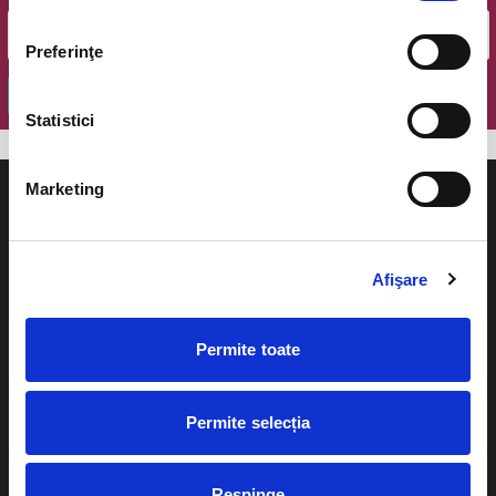
Preferinţe
OK
Statistici
Marketing
Afişare
Evenimente
Ajutor
Teatru
Permite toate
Cum comand bilete?
Concerte si
festivaluri
Plata online sau cash
Permite selecția
Sport
eBilet printat acasa
Pentru copii
Respinge