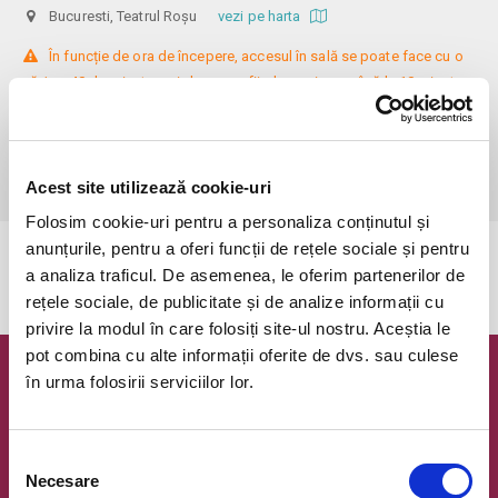
Bucuresti, Teatrul Roșu
vezi pe harta
 În funcție de ora de începere, accesul în sală se poate face cu o 
oră / cu 40 de minute mai devreme, fiind permis cu până la 10 minute 
înainte de spectacol. Așezarea se realizează la mese de 2 (nr. limitat), 3 
sau 4 locuri, în regim de teatru-cafenea (în funcție de disponibilitatea 
de la fața locului, există posibilitatea împărțirii mesei cu alte persoane). 
Informații suplimentare, la nr. de telefon 0773 825 249.
Acest site utilizează cookie-uri
Folosim cookie-uri pentru a personaliza conținutul și
anunțurile, pentru a oferi funcții de rețele sociale și pentru
Evenimentul a expirat.
a analiza traficul. De asemenea, le oferim partenerilor de
rețele sociale, de publicitate și de analize informații cu
privire la modul în care folosiți site-ul nostru. Aceștia le
pot combina cu alte informații oferite de dvs. sau culese
în urma folosirii serviciilor lor.
Newsletter @ Bilete.ro
Oferte exclusive si o editie saptamanala cu cele mai noi
evenimente.
Selecția
Necesare
consimțământului
Email