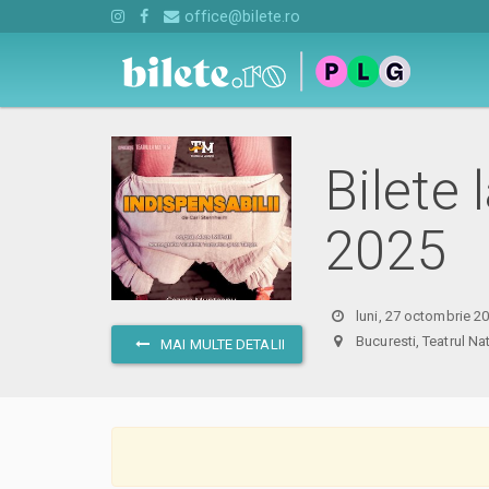
office@bilete.ro
Bilete
2025
luni, 27 octombrie 2
Bucuresti, Teatrul N
MAI MULTE DETALII