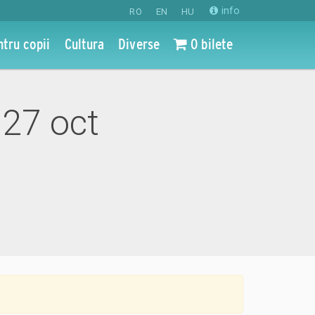
info
RO
EN
HU
ntru copii
Cultura
Diverse
0 bilete
 27 oct