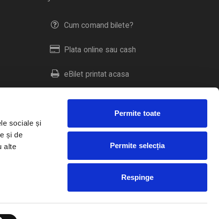
Cum comand bilete?
Plata online sau cash
eBilet printat acasa
Livrare prin curier
Permite toate
Returnare bilete
le sociale și
e și de
Permite selecția
u alte
Duplicare bilete
Respinge
RO
EN
HU