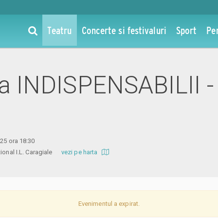
Teatru
Concerte si festivaluri
Sport
Pe
 la INDISPENSABILII -
025 ora 18:30
ational I.L. Caragiale
vezi pe harta
Evenimentul a expirat.