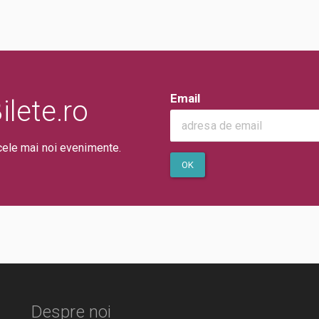
Email
lete.ro
cele mai noi evenimente.
OK
Despre noi