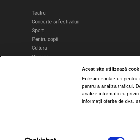
Teatru
Concerte si festivaluri
Sport
Pentru copii
Cultura
Diverse
Acest site utilizează cook
Calendarul evenimentelor
Folosim cookie-uri pentru a 
pentru a analiza traficul. 
analize informații cu privir
informații oferite de dvs. sa
© 2006 - 2026
Bilete.ro
Selecția
A.N.P.C.
O.D.R.