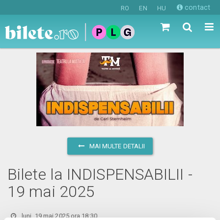
contact
RO
EN
HU
MAI MULTE DETALII
Bilete la INDISPENSABILII -
19 mai 2025
luni, 19 mai 2025 ora 18:30