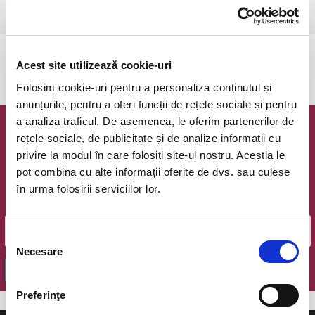
Bucuresti, Teatrul National I.L. Caragiale
vezi pe harta
Evenimentul a expirat.
Acest site utilizează cookie-uri
Folosim cookie-uri pentru a personaliza conținutul și
anunțurile, pentru a oferi funcții de rețele sociale și pentru
a analiza traficul. De asemenea, le oferim partenerilor de
Newsletter @ Bilete.ro
rețele sociale, de publicitate și de analize informații cu
privire la modul în care folosiți site-ul nostru. Aceștia le
Oferte exclusive si o editie saptamanala cu cele mai noi
pot combina cu alte informații oferite de dvs. sau culese
evenimente.
în urma folosirii serviciilor lor.
Email
Selecția
Necesare
consimțământului
OK
Preferinţe