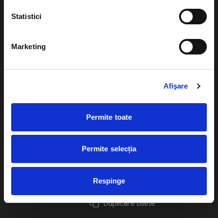
Statistici
Marketing
Evenimente
Ajutor
Teatru
Cum comand bilete?
Afişare
Concerte si
festivaluri
Plata online sau cash
Permite toate
Sport
eBilet printat acasa
Pentru copii
Cultura
Permite selecția
Livrare prin curier
Diverse
Calendar
Returnare bilete
Respinge
Duplicare bilete