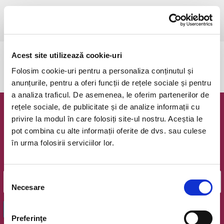
luni, 23 iunie 2025 ora 19:00
Ramnicu Valcea, Sala Lahovari
vezi pe harta
Acest site utilizează cookie-uri
Evenimentul a expirat.
Folosim cookie-uri pentru a personaliza conținutul și
anunțurile, pentru a oferi funcții de rețele sociale și pentru
a analiza traficul. De asemenea, le oferim partenerilor de
rețele sociale, de publicitate și de analize informații cu
Newsletter @ Bilete.ro
privire la modul în care folosiți site-ul nostru. Aceștia le
pot combina cu alte informații oferite de dvs. sau culese
Oferte exclusive si o editie saptamanala cu cele mai noi
în urma folosirii serviciilor lor.
evenimente.
Email
Selecția
Necesare
consimțământului
OK
Preferinţe