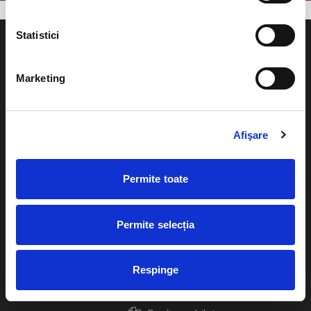
Statistici
Marketing
Evenimente
Ajutor
Teatru
Afişare
Cum comand bilete?
Concerte si
festivaluri
Plata online sau cash
Permite toate
Sport
eBilet printat acasa
Pentru copii
Permite selecția
Cultura
Livrare prin curier
Diverse
Respinge
Calendar
Returnare bilete