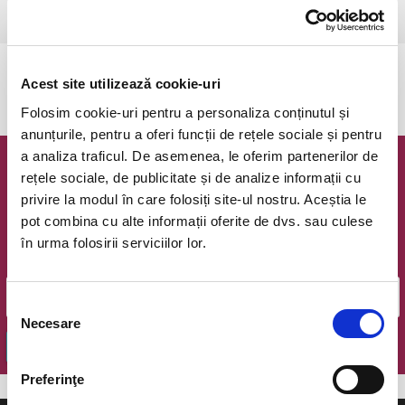
Ramnicu Valcea, Sala Lahovari
vezi pe harta
Evenimentul a expirat.
Acest site utilizează cookie-uri
Folosim cookie-uri pentru a personaliza conținutul și
anunțurile, pentru a oferi funcții de rețele sociale și pentru
a analiza traficul. De asemenea, le oferim partenerilor de
Newsletter @ Bilete.ro
rețele sociale, de publicitate și de analize informații cu
privire la modul în care folosiți site-ul nostru. Aceștia le
Oferte exclusive si o editie saptamanala cu cele mai noi
pot combina cu alte informații oferite de dvs. sau culese
evenimente.
în urma folosirii serviciilor lor.
Email
Selecția
Necesare
consimțământului
OK
Preferinţe