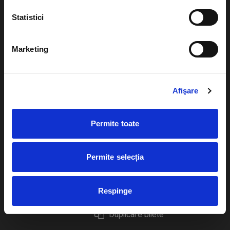
Statistici
Marketing
Evenimente
Ajutor
Teatru
Cum comand bilete?
Afişare
Concerte si
festivaluri
Plata online sau cash
Permite toate
Sport
eBilet printat acasa
Pentru copii
Cultura
Permite selecția
Livrare prin curier
Diverse
Calendar
Returnare bilete
Respinge
Duplicare bilete