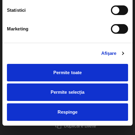
Statistici
Marketing
Evenimente
Ajutor
Teatru
Cum comand bilete?
Afişare
Concerte si
festivaluri
Plata online sau cash
Permite toate
Sport
eBilet printat acasa
Pentru copii
Cultura
Permite selecția
Livrare prin curier
Diverse
Calendar
Returnare bilete
Respinge
Duplicare bilete