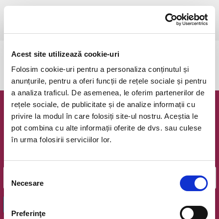
duminică, 22 februarie 2026 ora 20:00
Bucuresti, Teatrul Amzei
vezi pe harta
Acest site utilizează cookie-uri
Evenimentul a expirat.
Folosim cookie-uri pentru a personaliza conținutul și
anunțurile, pentru a oferi funcții de rețele sociale și pentru
a analiza traficul. De asemenea, le oferim partenerilor de
rețele sociale, de publicitate și de analize informații cu
Newsletter @ Bilete.ro
privire la modul în care folosiți site-ul nostru. Aceștia le
pot combina cu alte informații oferite de dvs. sau culese
Oferte exclusive si o editie saptamanala cu cele mai noi
în urma folosirii serviciilor lor.
evenimente.
Email
Selecția
Necesare
consimțământului
OK
Preferinţe