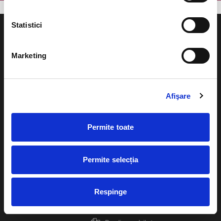
Statistici
Marketing
Evenimente
Ajutor
Teatru
Afişare
Cum comand bilete?
Concerte si
festivaluri
Plata online sau cash
Permite toate
Sport
eBilet printat acasa
Pentru copii
Permite selecția
Cultura
Livrare prin curier
Diverse
Respinge
Calendar
Returnare bilete