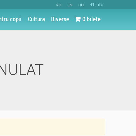
info
RO
EN
HU
ntru copii
Cultura
Diverse
0 bilete
ANULAT