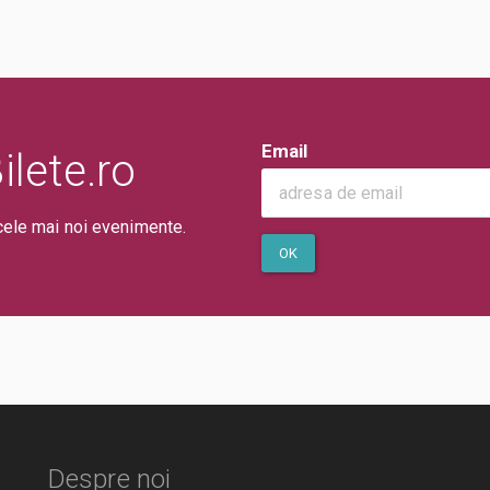
Email
lete.ro
cele mai noi evenimente.
OK
Despre noi