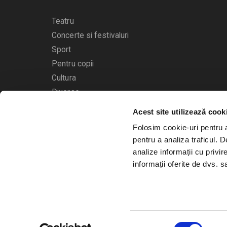
Teatru
Concerte si festivaluri
Sport
Pentru copii
Cultura
Diverse
Acest site utilizează cook
Calendarul evenimentelor
Folosim cookie-uri pentru a 
pentru a analiza traficul. 
analize informații cu privir
informații oferite de dvs. sa
© 2006 - 2026
Bilete.ro
Selecția
A.N.P.C.
O.D.R.