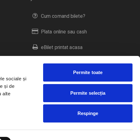
Cum comand bilete?
Plata online sau cash
eBilet printat acasa
Livrare prin curier
Permite toate
Returnare bilete
le sociale și
e și de
Permite selecția
u alte
Duplicare bilete
Respinge
RO
EN
HU