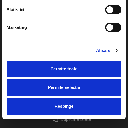
Statistici
Marketing
Evenimente
Ajutor
Teatru
Cum comand bilete?
Afişare
Concerte si
festivaluri
Plata online sau cash
Permite toate
Sport
eBilet printat acasa
Pentru copii
Cultura
Permite selecția
Livrare prin curier
Diverse
Calendar
Returnare bilete
Respinge
Duplicare bilete