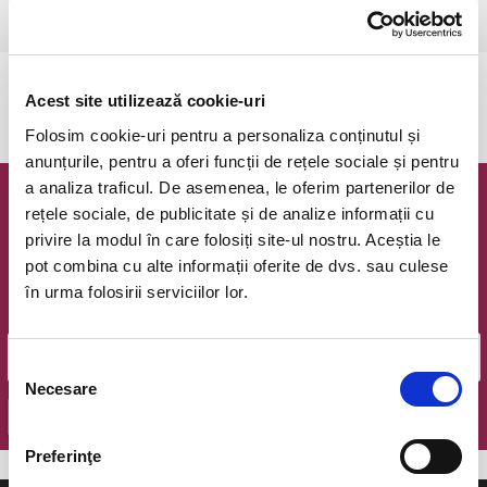
Bucuresti, Teatrul Amzei
vezi pe harta
Evenimentul a expirat.
Acest site utilizează cookie-uri
Folosim cookie-uri pentru a personaliza conținutul și
anunțurile, pentru a oferi funcții de rețele sociale și pentru
a analiza traficul. De asemenea, le oferim partenerilor de
Newsletter @ Bilete.ro
rețele sociale, de publicitate și de analize informații cu
privire la modul în care folosiți site-ul nostru. Aceștia le
Oferte exclusive si o editie saptamanala cu cele mai noi
pot combina cu alte informații oferite de dvs. sau culese
evenimente.
în urma folosirii serviciilor lor.
Email
Selecția
Necesare
consimțământului
OK
Preferinţe