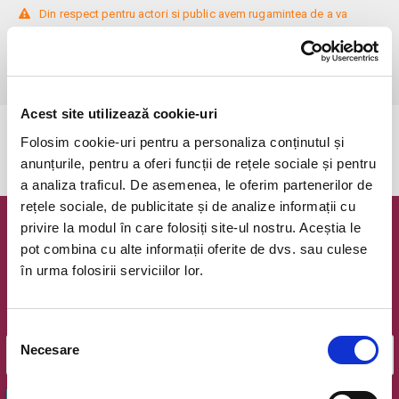
 Din respect pentru actori si public avem rugamintea de a va 
prezenta cu cel putin 30 de minute inainte de inceperea spectacolului. 

Dupa ora inceperii reprezentatiei, rezervarile si biletele isi pierd 
Acest site utilizează cookie-uri
Evenimentul a expirat.
Folosim cookie-uri pentru a personaliza conținutul și
anunțurile, pentru a oferi funcții de rețele sociale și pentru
a analiza traficul. De asemenea, le oferim partenerilor de
rețele sociale, de publicitate și de analize informații cu
privire la modul în care folosiți site-ul nostru. Aceștia le
Newsletter @ Bilete.ro
pot combina cu alte informații oferite de dvs. sau culese
în urma folosirii serviciilor lor.
Oferte exclusive si o editie saptamanala cu cele mai noi
evenimente.
Email
Selecția
Necesare
consimțământului