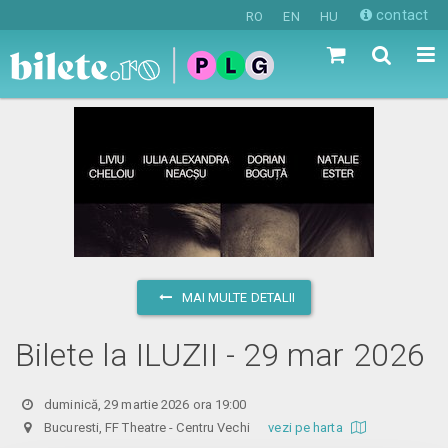
contact
RO
EN
HU
MAI MULTE DETALII
Bilete la ILUZII - 29 mar 2026
duminică, 29 martie 2026 ora 19:00
Bucuresti, FF Theatre - Centru Vechi
vezi pe harta