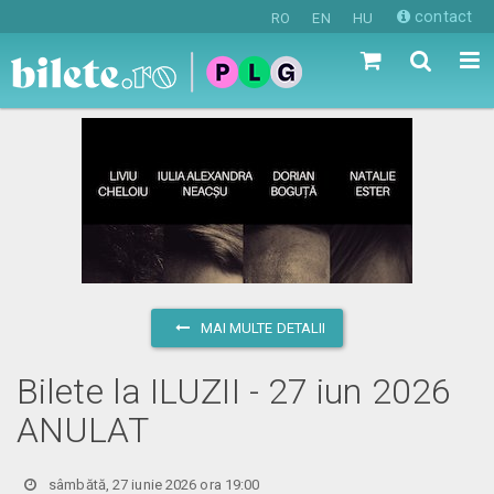
contact
RO
EN
HU
MAI MULTE DETALII
Bilete la ILUZII - 27 iun 2026
ANULAT
sâmbătă, 27 iunie 2026 ora 19:00