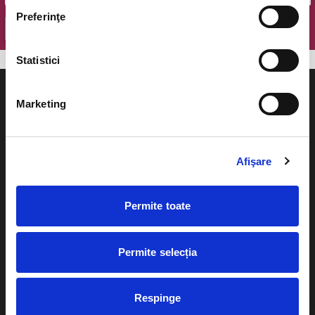
Preferinţe
OK
Statistici
Marketing
Evenimente
Ajutor
Afişare
Teatru
Cum comand bilete?
Concerte si
Permite toate
festivaluri
Plata online sau cash
Sport
Permite selecția
eBilet printat acasa
Pentru copii
Cultura
Livrare prin curier
Respinge
Diverse