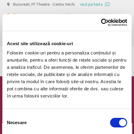
Bucuresti, FF Theatre - Centru Vechi
vezi pe harta
 Din respect pentru actori si public avem rugamintea de a va 
prezenta cu cel putin 30 de minute inainte de inceperea spectacolului. 

Dupa ora inceperii reprezentatiei, rezervarile si biletele isi pierd 
Acest site utilizează cookie-uri
Folosim cookie-uri pentru a personaliza conținutul și
Evenimentul a expirat.
anunțurile, pentru a oferi funcții de rețele sociale și pentru
a analiza traficul. De asemenea, le oferim partenerilor de
rețele sociale, de publicitate și de analize informații cu
privire la modul în care folosiți site-ul nostru. Aceștia le
pot combina cu alte informații oferite de dvs. sau culese
Newsletter @ Bilete.ro
în urma folosirii serviciilor lor.
Oferte exclusive si o editie saptamanala cu cele mai noi
evenimente.
Selecția
Email
Necesare
consimțământului