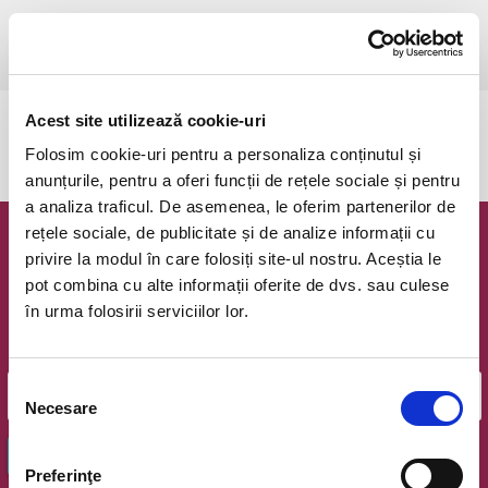
joi, 1 mai 2025 ora 19:30
Sfantu Gheorghe, Sepsi Arena
vezi pe harta
Acest site utilizează cookie-uri
Evenimentul a expirat.
Folosim cookie-uri pentru a personaliza conținutul și
anunțurile, pentru a oferi funcții de rețele sociale și pentru
a analiza traficul. De asemenea, le oferim partenerilor de
rețele sociale, de publicitate și de analize informații cu
Newsletter @ Bilete.ro
privire la modul în care folosiți site-ul nostru. Aceștia le
pot combina cu alte informații oferite de dvs. sau culese
Oferte exclusive si o editie saptamanala cu cele mai noi
în urma folosirii serviciilor lor.
evenimente.
Email
Selecția
Necesare
consimțământului
OK
Preferinţe