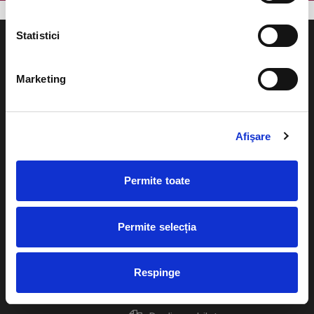
Statistici
Marketing
Evenimente
Ajutor
Teatru
Afişare
Cum comand bilete?
Concerte si
festivaluri
Plata online sau cash
Permite toate
Sport
eBilet printat acasa
Pentru copii
Permite selecția
Cultura
Livrare prin curier
Diverse
Respinge
Calendar
Returnare bilete