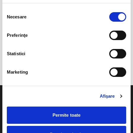
Selecția
0 evenimente in viitorul apropiat
Necesare
consimțământului
revino mai tarziu
Preferinţe
anunta-ma pe email cand apare urmatorul eveniment la
Statistici
Teatrul Vasile Alecsandri
Marketing
Afişare
Permite toate
Evenimente
Ajutor