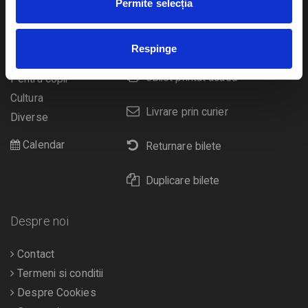
Teatru
Permite selecția
Cum comand bilete?
Concerte si
festivaluri
Plata online sau cash
Respinge
Sport
eBilet printat acasa
Pentru copii
Cultura
Livrare prin curier
Diverse
Calendar
Returnare bilete
Duplicare bilete
Despre noi
Contact
Termeni si conditii
Despre Cookies