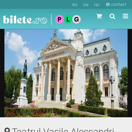
contact
RO
EN
HU
Teatrul Vasile Alecsandri