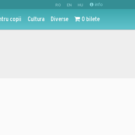
info
RO
EN
HU
ntru copii
Cultura
Diverse
0 bilete