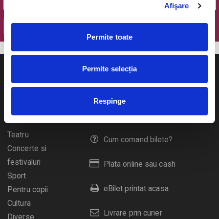
Afişare
OK
Permite toate
Permite selecția
Respinge
Evenimente
Ajutor
Teatru
Cum comand bilete?
Concerte si
festivaluri
Plata online sau cash
Sport
eBilet printat acasa
Pentru copii
Cultura
Livrare prin curier
Diverse