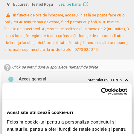
Bucuresti, Teatrul Roșu
vezi pe harta
 În funcție de ora de începere, accesul în sală se poate face cu o 
oră / cu 40 minute mai devreme, fiind permis cu până la 10 minute 
înainte de spectacol. Așezarea se realizează la mese de 2 (nr. limitat), 3 
sau 4 locuri, în regim de teatru-cafenea (în funcție de disponibilitatea 
de la fața locului, există posibilitatea împărțirii mesei cu alte persoane). 
Informații suplimentare, la nr. de telefon 0773 825 249.
Click pe pretul dorit si apoi alege numarul de bilete
Acces general
pret bilet 69,00 RON
69,00 RON
Acces general
Nr bilete
*
Acest site utilizează cookie-uri
Folosim cookie-uri pentru a personaliza conținutul și
anunțurile, pentru a oferi funcții de rețele sociale și pentru
REZERVA