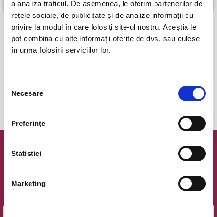
a analiza traficul. De asemenea, le oferim partenerilor de
rețele sociale, de publicitate și de analize informații cu
privire la modul în care folosiți site-ul nostru. Aceștia le
pot combina cu alte informații oferite de dvs. sau culese
Plata online cu cardul
în urma folosirii serviciilor lor.
poti plati cu cardul online si primesti confirmarea comenzii instant
eBilet printat acasa
Selecția
Necesare
consimțământului
Be green!
printeaza biletele acasa si economiseste energia si costul
de transport!
Preferinţe
Newsletter @ Bilete.ro
Statistici
Oferte exclusive si o editie saptamanala cu cele mai noi
evenimente.
Marketing
Email