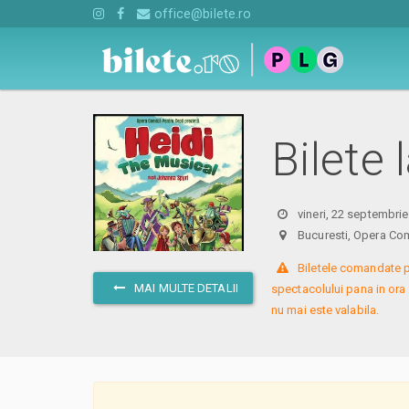
office@bilete.ro
Bilete 
vineri, 22 septembri
Bucuresti, Opera Com
 Biletele comandate p
MAI MULTE DETALII
spectacolului pana in ora
nu mai este valabila.