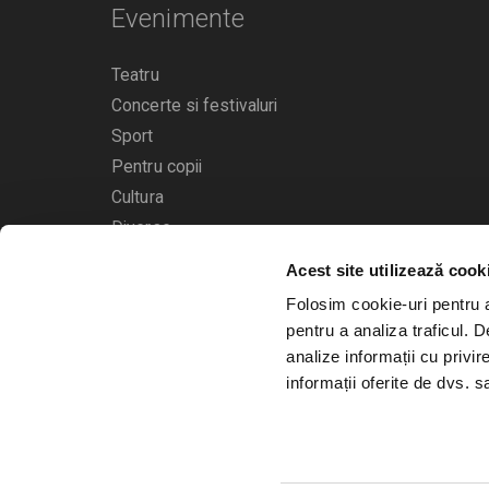
Evenimente
Teatru
Concerte si festivaluri
Sport
Pentru copii
Cultura
Diverse
Acest site utilizează cook
Calendarul evenimentelor
Folosim cookie-uri pentru a 
pentru a analiza traficul. 
analize informații cu privir
informații oferite de dvs. sa
© 2006 - 2026
Bilete.ro