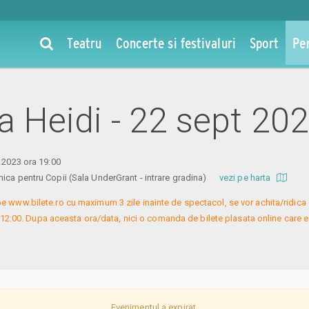
Teatru
Concerte si festivaluri
Sport
Pe
la Heidi - 22 sept 20
e 2023 ora 19:00
ica pentru Copii (Sala UnderGrant - intrare gradina)
vezi pe harta
e www.bilete.ro cu maximum 3 zile inainte de spectacol, se vor achita/ridica c
 12:00. Dupa aceasta ora/data, nici o comanda de bilete plasata online care es
Evenimentul a expirat.