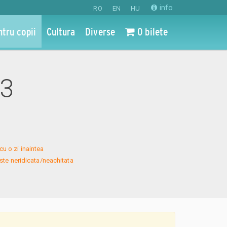
info
RO
EN
HU
ntru copii
Cultura
Diverse
0 bilete
23
u o zi inaintea 
te neridicata/neachitata 