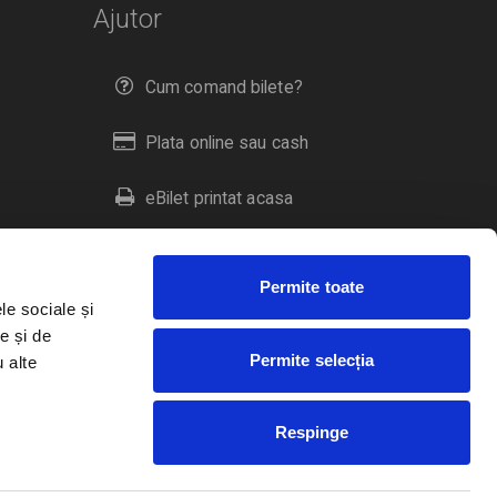
Ajutor
Cum comand bilete?
Plata online sau cash
eBilet printat acasa
Livrare prin curier
Permite toate
Returnare bilete
le sociale și
e și de
Permite selecția
u alte
Duplicare bilete
Respinge