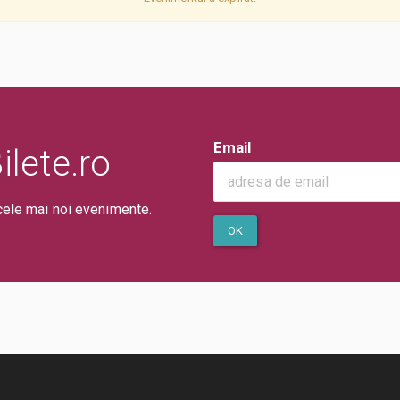
Email
lete.ro
cele mai noi evenimente.
OK