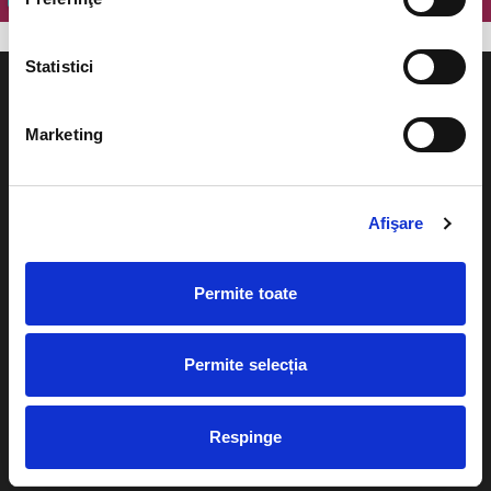
Statistici
Marketing
Evenimente
Ajutor
Afişare
Teatru
Cum comand bilete?
Concerte si
festivaluri
Permite toate
Plata online sau cash
Sport
eBilet printat acasa
Pentru copii
Permite selecția
Cultura
Livrare prin curier
Diverse
Respinge
Calendar
Returnare bilete