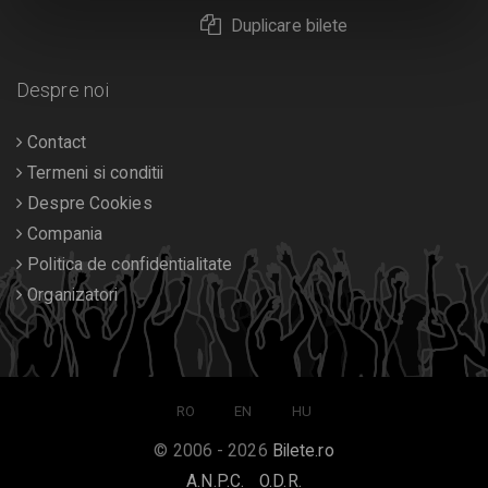
Duplicare bilete
Despre noi
Contact
Termeni si conditii
Despre Cookies
Compania
Politica de confidentialitate
Organizatori
RO
EN
HU
© 2006 - 2026
Bilete.ro
A.N.P.C.
O.D.R.