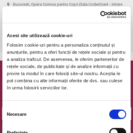
Bucuresti, Opera Comica pentru Copii (Sala UnderGrant - intrare
gradina)
vezi pe harta
 Biletele comandate pe www.bilete.ro cu maximum 3 zile inainte de 
spectacol, se vor achita/ridica cu o zi inaintea spectacolului pana in 
Acest site utilizează cookie-uri
ora 12:00. Dupa aceasta ora/data, nici o comanda de bilete plasata 
online care este neridicata/neachitata nu mai este valabila.
Folosim cookie-uri pentru a personaliza conținutul și
anunțurile, pentru a oferi funcții de rețele sociale și pentru
a analiza traficul. De asemenea, le oferim partenerilor de
rețele sociale, de publicitate și de analize informații cu
Newsletter @ Bilete.ro
privire la modul în care folosiți site-ul nostru. Aceștia le
pot combina cu alte informații oferite de dvs. sau culese
în urma folosirii serviciilor lor.
Oferte exclusive si o editie saptamanala cu cele mai noi
evenimente.
Email
Selecția
Necesare
consimțământului
OK
Preferinţe