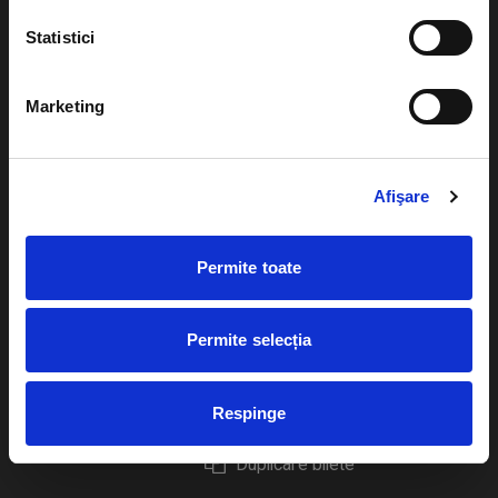
Statistici
Marketing
Evenimente
Ajutor
Teatru
Cum comand bilete?
Afişare
Concerte si
festivaluri
Plata online sau cash
Permite toate
Sport
eBilet printat acasa
Pentru copii
Cultura
Permite selecția
Livrare prin curier
Diverse
Calendar
Returnare bilete
Respinge
Duplicare bilete