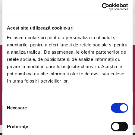
Ramnicu Valcea, Cinema Geo Saizescu
vezi pe harta
Evenimentul a expirat.
Acest site utilizează cookie-uri
Folosim cookie-uri pentru a personaliza conținutul și
anunțurile, pentru a oferi funcții de rețele sociale și pentru
a analiza traficul. De asemenea, le oferim partenerilor de
Newsletter @ Bilete.ro
rețele sociale, de publicitate și de analize informații cu
privire la modul în care folosiți site-ul nostru. Aceștia le
Oferte exclusive si o editie saptamanala cu cele mai noi
pot combina cu alte informații oferite de dvs. sau culese
evenimente.
în urma folosirii serviciilor lor.
Email
Selecția
Necesare
consimțământului
OK
Preferinţe