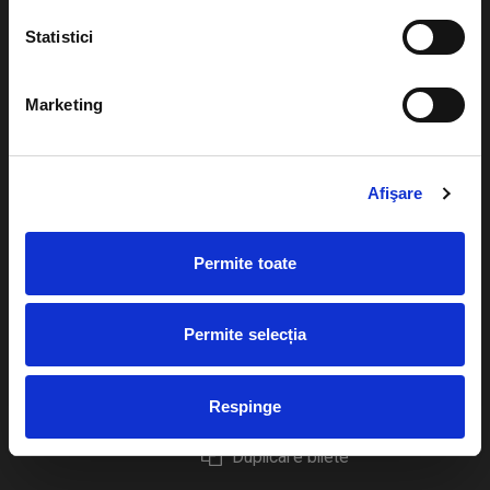
Statistici
Marketing
Evenimente
Ajutor
Teatru
Cum comand bilete?
Afişare
Concerte si
festivaluri
Plata online sau cash
Permite toate
Sport
eBilet printat acasa
Pentru copii
Cultura
Permite selecția
Livrare prin curier
Diverse
Calendar
Returnare bilete
Respinge
Duplicare bilete