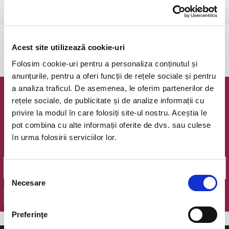
Ramnicu Valcea, Cinema Geo Saizescu
vezi pe harta
Evenimentul a expirat.
Acest site utilizează cookie-uri
Folosim cookie-uri pentru a personaliza conținutul și
anunțurile, pentru a oferi funcții de rețele sociale și pentru
a analiza traficul. De asemenea, le oferim partenerilor de
Newsletter @ Bilete.ro
rețele sociale, de publicitate și de analize informații cu
privire la modul în care folosiți site-ul nostru. Aceștia le
Oferte exclusive si o editie saptamanala cu cele mai noi
pot combina cu alte informații oferite de dvs. sau culese
evenimente.
în urma folosirii serviciilor lor.
Email
Selecția
Necesare
consimțământului
OK
Preferinţe