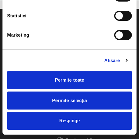
Statistici
Marketing
Evenimente
Ajutor
Teatru
Afişare
Cum comand bilete?
Concerte si
festivaluri
Plata online sau cash
Permite toate
Sport
eBilet printat acasa
Pentru copii
Permite selecția
Cultura
Livrare prin curier
Diverse
Respinge
Calendar
Returnare bilete