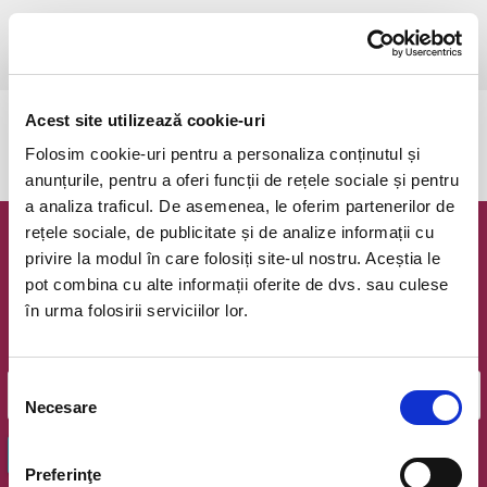
vineri, 6 iunie 2025 ora 17:00
Csikszereda, Csiki Mozi
vezi pe harta
Acest site utilizează cookie-uri
Evenimentul a expirat.
Folosim cookie-uri pentru a personaliza conținutul și
anunțurile, pentru a oferi funcții de rețele sociale și pentru
a analiza traficul. De asemenea, le oferim partenerilor de
rețele sociale, de publicitate și de analize informații cu
Newsletter @ Bilete.ro
privire la modul în care folosiți site-ul nostru. Aceștia le
pot combina cu alte informații oferite de dvs. sau culese
Oferte exclusive si o editie saptamanala cu cele mai noi
în urma folosirii serviciilor lor.
evenimente.
Email
Selecția
Necesare
consimțământului
OK
Preferinţe