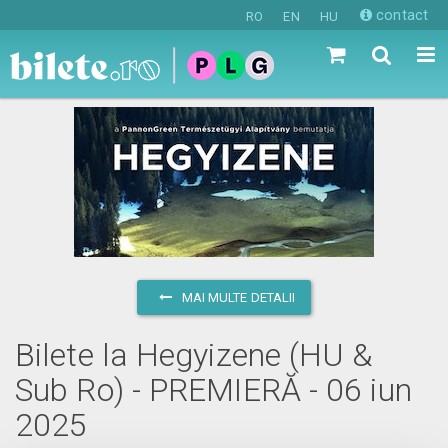
contact
RO
EN
HU
MAI MULTE DETALII
Bilete la Hegyizene (HU &
Sub Ro) - PREMIERĂ - 06 iun
2025