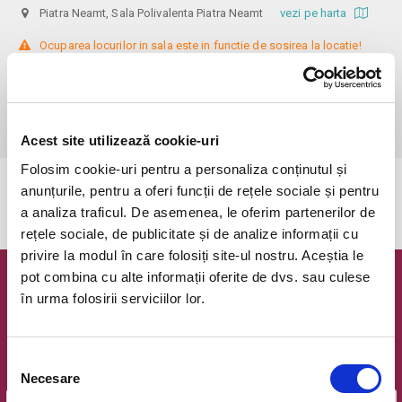
Piatra Neamt, Sala Polivalenta Piatra Neamt
vezi pe harta
 Ocuparea locurilor in sala este in functie de sosirea la locatie!

recomandare vârstă: 10+

Informații: 0752149735

Biletele cu reducere se pot achiziționa doar la Agenția teatrală, pe baza 
documentelor justificative: carnet de elev/student, cupon de pensie.
Acest site utilizează cookie-uri
Folosim cookie-uri pentru a personaliza conținutul și
anunțurile, pentru a oferi funcții de rețele sociale și pentru
Evenimentul a expirat.
a analiza traficul. De asemenea, le oferim partenerilor de
rețele sociale, de publicitate și de analize informații cu
privire la modul în care folosiți site-ul nostru. Aceștia le
pot combina cu alte informații oferite de dvs. sau culese
Newsletter @ Bilete.ro
în urma folosirii serviciilor lor.
Oferte exclusive si o editie saptamanala cu cele mai noi
evenimente.
Selecția
Email
Necesare
consimțământului