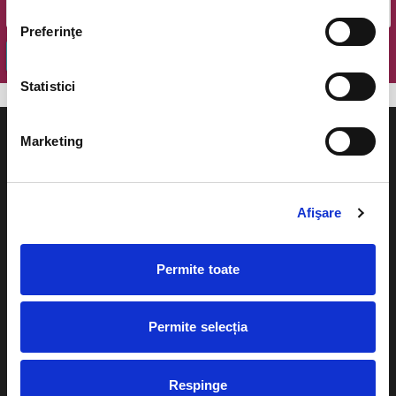
Preferinţe
OK
Statistici
Marketing
Evenimente
Ajutor
Afişare
Teatru
Cum comand bilete?
Permite toate
Concerte si
festivaluri
Plata online sau cash
Sport
Permite selecția
eBilet printat acasa
Pentru copii
Cultura
Respinge
Livrare prin curier