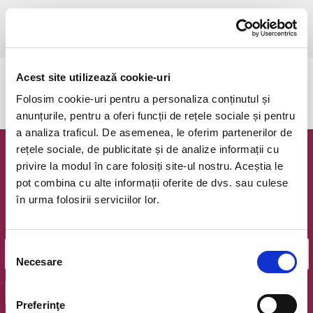
sâmbătă, 25 ianuarie 2025 ora 19:30
Sfantu Gheorghe, Sepsi Arena
vezi pe harta
Acest site utilizează cookie-uri
Evenimentul a expirat.
Folosim cookie-uri pentru a personaliza conținutul și
anunțurile, pentru a oferi funcții de rețele sociale și pentru
a analiza traficul. De asemenea, le oferim partenerilor de
rețele sociale, de publicitate și de analize informații cu
Newsletter @ Bilete.ro
privire la modul în care folosiți site-ul nostru. Aceștia le
pot combina cu alte informații oferite de dvs. sau culese
Oferte exclusive si o editie saptamanala cu cele mai noi
în urma folosirii serviciilor lor.
evenimente.
Email
Selecția
Necesare
consimțământului
OK
Preferinţe