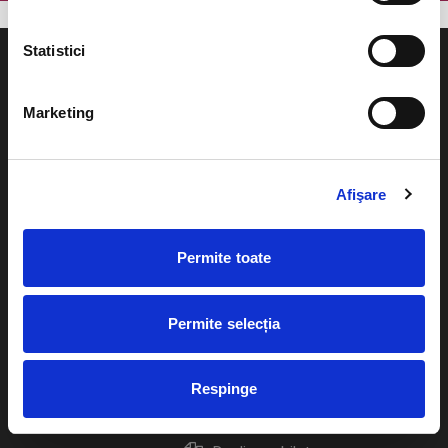
Statistici
Marketing
Evenimente
Ajutor
Teatru
Afişare
Cum comand bilete?
Concerte si
festivaluri
Plata online sau cash
Permite toate
Sport
eBilet printat acasa
Pentru copii
Permite selecția
Cultura
Livrare prin curier
Diverse
Respinge
Calendar
Returnare bilete