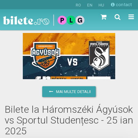
contact
RO
EN
HU
MAI MULTE DETALII
Bilete la Háromszéki Ágyúsok
vs Sportul Studențesc - 25 ian
2025