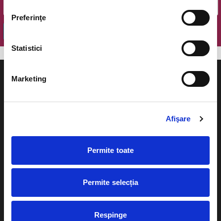
Preferinţe
OK
Statistici
Marketing
Evenimente
Ajutor
Afişare
Teatru
Cum comand bilete?
Permite toate
Concerte si
festivaluri
Plata online sau cash
Sport
Permite selecția
eBilet printat acasa
Pentru copii
Cultura
Respinge
Livrare prin curier