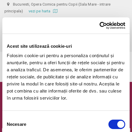
Bucuresti, Opera Comica pentru Copii (Sala Mare - intrare
principala)
vezi pe harta
 Biletele comandate pe www.bilete.ro cu maximum 3 zile inainte de 
spectacol, se vor achita/ridica cu o zi inaintea spectacolului pana in 
ora 12:00. Dupa aceasta ora/data, nici o comanda de bilete plasata 
online care este neridicata/neachitata nu mai este valabila.
Acest site utilizează cookie-uri
Folosim cookie-uri pentru a personaliza conținutul și
anunțurile, pentru a oferi funcții de rețele sociale și pentru
Evenimentul a expirat.
a analiza traficul. De asemenea, le oferim partenerilor de
rețele sociale, de publicitate și de analize informații cu
privire la modul în care folosiți site-ul nostru. Aceștia le
pot combina cu alte informații oferite de dvs. sau culese
Newsletter @ Bilete.ro
în urma folosirii serviciilor lor.
Oferte exclusive si o editie saptamanala cu cele mai noi
evenimente.
Selecția
Email
Necesare
consimțământului