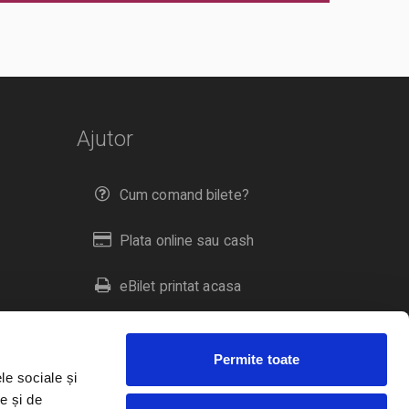
Ajutor
Cum comand bilete?
Plata online sau cash
eBilet printat acasa
Livrare prin curier
Permite toate
Returnare bilete
le sociale și
e și de