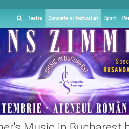
Teatru
Concerte si festivaluri
Sport
Pe
er's Music in Bucharest 