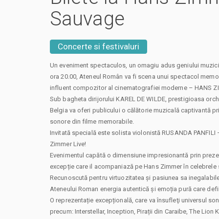
Sauvage
Concerte si festivaluri
Un eveniment spectaculos, un omagiu adus geniului muzicii
ora 20.00, Ateneul Român va fi scena unui spectacol memora
influent compozitor al cinematografiei moderne – HANS 
Sub bagheta dirijorului KAREL DE WILDE, prestigioasa o
Belgia va oferi publicului o călătorie muzicală captivantă 
sonore din filme memorabile.
Invitată specială este solista violonistă RUSANDA PANFILI –
Zimmer Live!
Evenimentul capătă o dimensiune impresionantă prin prezenț
excepție care il acompaniază pe Hans Zimmer în celebrele 
Recunoscută pentru virtuozitatea și pasiunea sa inegalabi
Ateneului Roman energia autentică și emoția pură care def
O reprezentație excepțională, care va însufleţi universul s
precum: Interstellar, Inception, Pirații din Caraibe, The Lion K