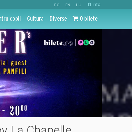
info
RO
EN
HU
ntru copii
Cultura
Diverse
0 bilete
by La Chapelle