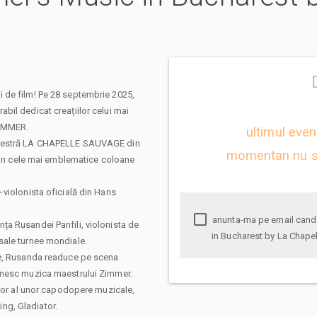
 de film! Pe 28 septembrie 2025,
bil dedicat creațiilor celui mai
ZIMMER.
ultimul eve
rchestră LA CHAPELLE SAUVAGE din
momentan nu s
prin cele mai emblematice coloane
violonista oficială din Hans
anunta-ma pe email cand apare urmatorul eveniment la Hans Zimmer's Music
a Rusandei Panfili, violonista de
in Bucharest by La Chape
sale turnee mondiale.
le, Rusanda readuce pe scena
inesc muzica maestrului Zimmer.
onor al unor capodopere muzicale,
ing, Gladiator.