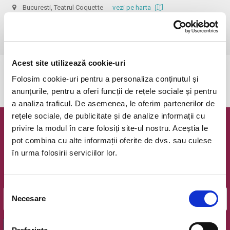
Bucuresti, Teatrul Coquette
vezi pe harta
 Dupa ora inceperii reprezentatiei biletele isi pierd valabilitatea, iar 
accesul in sala nu mai e permis. Va multumim pentru intelegere.
Acest site utilizează cookie-uri
Evenimentul a expirat.
Folosim cookie-uri pentru a personaliza conținutul și
anunțurile, pentru a oferi funcții de rețele sociale și pentru
a analiza traficul. De asemenea, le oferim partenerilor de
rețele sociale, de publicitate și de analize informații cu
privire la modul în care folosiți site-ul nostru. Aceștia le
Newsletter @ Bilete.ro
pot combina cu alte informații oferite de dvs. sau culese
în urma folosirii serviciilor lor.
Oferte exclusive si o editie saptamanala cu cele mai noi
evenimente.
Email
Selecția
Necesare
consimțământului
OK