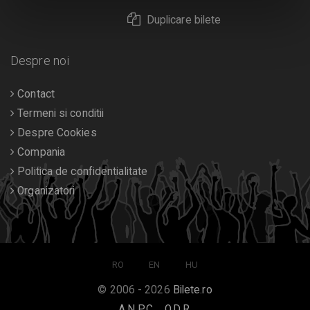
Duplicare bilete
Despre noi
Contact
Termeni si conditii
Despre Cookies
Compania
Politica de confidentialitate
Organizatori
RO
EN
HU
© 2006 - 2026
Bilete.ro
A.N.P.C.
O.D.R.