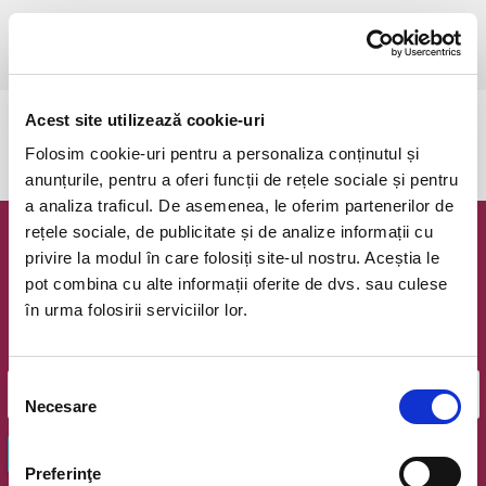
duminică, 24 august 2025 ora 19:00
(durata 4 ore)
Bucuresti, The Great Hill Music Club
vezi pe harta
Acest site utilizează cookie-uri
Evenimentul a expirat.
Folosim cookie-uri pentru a personaliza conținutul și
anunțurile, pentru a oferi funcții de rețele sociale și pentru
a analiza traficul. De asemenea, le oferim partenerilor de
rețele sociale, de publicitate și de analize informații cu
Newsletter @ Bilete.ro
privire la modul în care folosiți site-ul nostru. Aceștia le
pot combina cu alte informații oferite de dvs. sau culese
Oferte exclusive si o editie saptamanala cu cele mai noi
în urma folosirii serviciilor lor.
evenimente.
Email
Selecția
Necesare
consimțământului
OK
Preferinţe