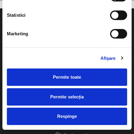
Statistici
Marketing
Evenimente
Ajutor
Teatru
Afişare
Cum comand bilete?
Concerte si
festivaluri
Plata online sau cash
Permite toate
Sport
eBilet printat acasa
Pentru copii
Permite selecția
Cultura
Livrare prin curier
Diverse
Respinge
Calendar
Returnare bilete