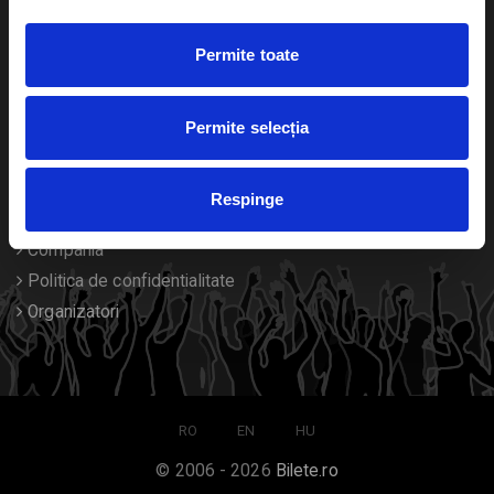
Duplicare bilete
Permite toate
Despre noi
Permite selecția
Contact
Termeni si conditii
Respinge
Despre Cookies
Compania
Politica de confidentialitate
Organizatori
RO
EN
HU
© 2006 - 2026
Bilete.ro