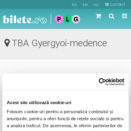
contact
RO
EN
HU
TBA Gyergyoi-medence
0 evenimente in viitorul apropiat
revino mai tarziu
Acest site utilizează cookie-uri
Folosim cookie-uri pentru a personaliza conținutul și
anunta-ma pe email cand apare urmatorul eveniment la
anunțurile, pentru a oferi funcții de rețele sociale și pentru
TBA
a analiza traficul. De asemenea, le oferim partenerilor de