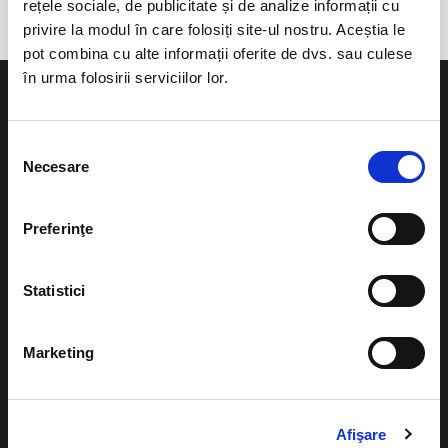
rețele sociale, de publicitate și de analize informații cu
privire la modul în care folosiți site-ul nostru. Aceștia le
pot combina cu alte informații oferite de dvs. sau culese
în urma folosirii serviciilor lor.
Selecția
Necesare
consimțământului
Evenimente
Ajutor
Teatru
Preferinţe
Cum comand bilete?
Concerte si
festivaluri
Plata online sau cash
Statistici
Sport
eBilet printat acasa
Pentru copii
Marketing
Cultura
Livrare prin curier
Diverse
Calendar
Returnare bilete
Afişare