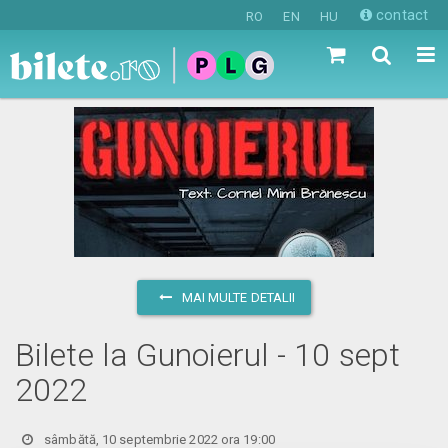
contact
RO
EN
HU
MAI MULTE DETALII
Bilete la Gunoierul - 10 sept
2022
sâmbătă, 10 septembrie 2022 ora 19:00