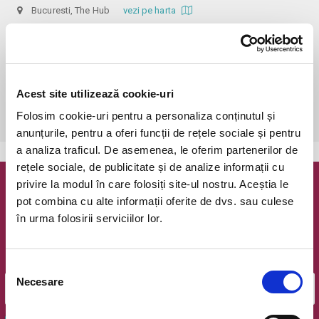
Bucuresti, The Hub
vezi pe harta
 În funcție de ora de începere, accesul în sală se poate face cu o 
oră / cu 40 minute mai devreme, fiind permis cu până la 10 minute 
înainte de spectacol. Așezarea se realizează la mese de 2 (nr. limitat), 3 
sau 4 locuri, în regim de teatru-cafenea (în funcție de disponibilitatea 
Acest site utilizează cookie-uri
de la fața locului, există posibilitatea împărțirii mesei cu alte persoane). 
Folosim cookie-uri pentru a personaliza conținutul și
Informații suplimentare, la nr. de telefon 0773 825 249.
anunțurile, pentru a oferi funcții de rețele sociale și pentru
a analiza traficul. De asemenea, le oferim partenerilor de
rețele sociale, de publicitate și de analize informații cu
privire la modul în care folosiți site-ul nostru. Aceștia le
Newsletter @ Bilete.ro
pot combina cu alte informații oferite de dvs. sau culese
în urma folosirii serviciilor lor.
Oferte exclusive si o editie saptamanala cu cele mai noi
evenimente.
Email
Selecția
Necesare
consimțământului