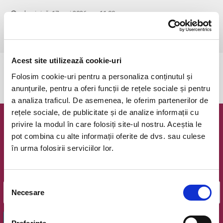
duminică, 17 mai 2026 ora 11:00
Timisoara, Teatrul pentru Copii si Tineret Merlin
vezi pe harta
Acest site utilizează cookie-uri
Evenimentul a expirat.
Folosim cookie-uri pentru a personaliza conținutul și
anunțurile, pentru a oferi funcții de rețele sociale și pentru
a analiza traficul. De asemenea, le oferim partenerilor de
rețele sociale, de publicitate și de analize informații cu
privire la modul în care folosiți site-ul nostru. Aceștia le
Newsletter @ Bilete.ro
pot combina cu alte informații oferite de dvs. sau culese
în urma folosirii serviciilor lor.
Oferte exclusive si o editie saptamanala cu cele mai noi
evenimente.
Email
Selecția
Necesare
consimțământului
OK