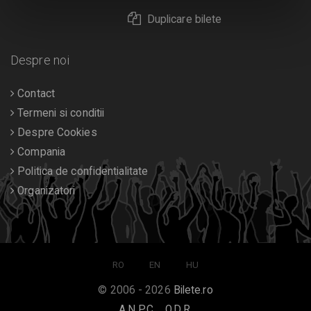
Duplicare bilete
Despre noi
Contact
Termeni si conditii
Despre Cookies
Compania
Politica de confidentialitate
Organizatori
RO
EN
HU
© 2006 - 2026
Bilete.ro
A.N.P.C.
O.D.R.