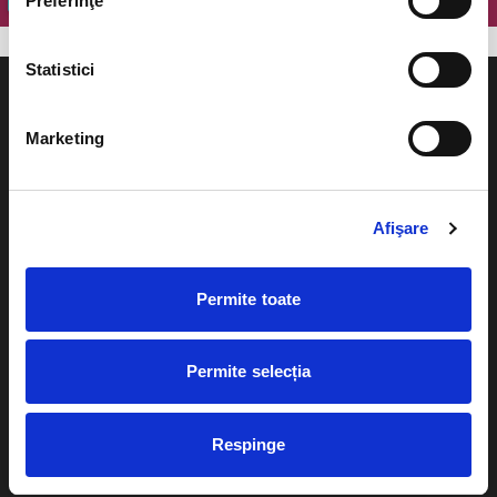
Preferinţe
Statistici
Marketing
Evenimente
Ajutor
Afişare
Teatru
Cum comand bilete?
Concerte si
Permite toate
festivaluri
Plata online sau cash
Sport
eBilet printat acasa
Pentru copii
Permite selecția
Cultura
Livrare prin curier
Diverse
Respinge
Calendar
Returnare bilete