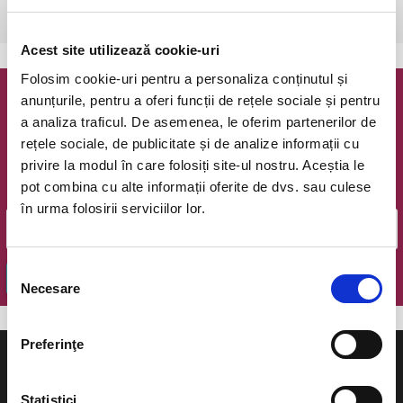
Bucuresti, Teatrul Coquette
vezi pe harta
Acest site utilizează cookie-uri
Folosim cookie-uri pentru a personaliza conținutul și
anunțurile, pentru a oferi funcții de rețele sociale și pentru
Newsletter @ Bilete.ro
a analiza traficul. De asemenea, le oferim partenerilor de
rețele sociale, de publicitate și de analize informații cu
Oferte exclusive si o editie saptamanala cu cele mai noi
privire la modul în care folosiți site-ul nostru. Aceștia le
evenimente.
pot combina cu alte informații oferite de dvs. sau culese
Email
în urma folosirii serviciilor lor.
Selecția
OK
Necesare
consimțământului
Preferinţe
Statistici