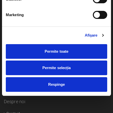
Evenimente
Ajutor
Marketing
Teatru
Cum comand bilete?
Concerte si
festivaluri
Afişare
Plata online sau cash
Sport
eBilet printat acasa
Pentru copii
Permite toate
Cultura
Livrare prin curier
Diverse
Permite selecția
Calendar
Returnare bilete
Respinge
Duplicare bilete
Despre noi