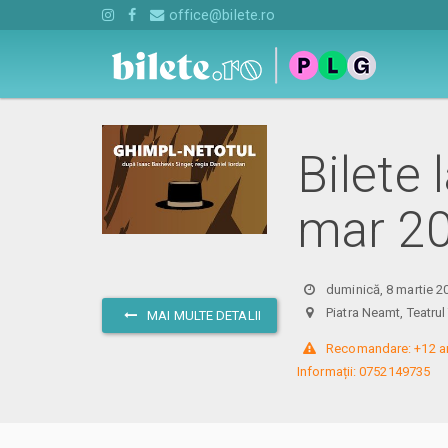
office@bilete.ro
Bilete
mar 2
duminică, 8 martie 2
Piatra Neamt, Teatru
MAI MULTE DETALII
 Recomandare: +12 an
Informații: 0752149735