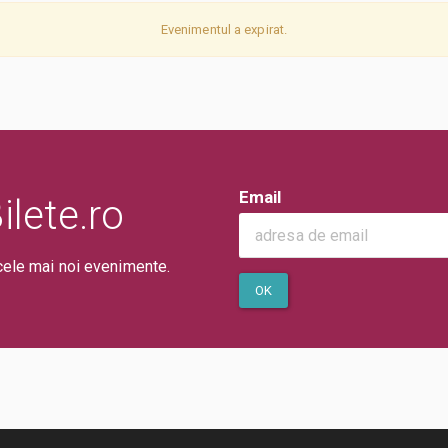
Evenimentul a expirat.
Email
lete.ro
cele mai noi evenimente.
OK