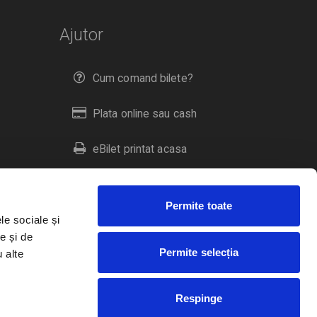
Ajutor
Cum comand bilete?
Plata online sau cash
eBilet printat acasa
Livrare prin curier
Permite toate
Returnare bilete
le sociale și
e și de
Permite selecția
u alte
Duplicare bilete
Respinge