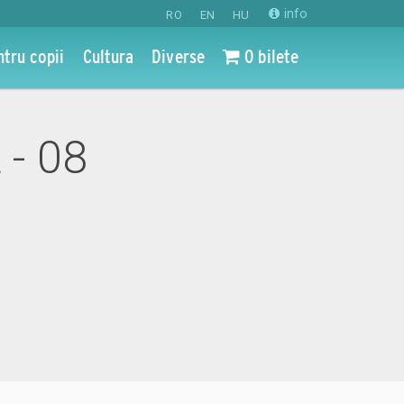
info
RO
EN
HU
ntru copii
Cultura
Diverse
0 bilete
 - 08