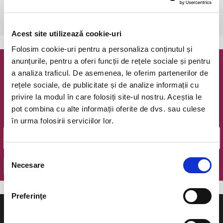
Timisoara, Teatrul pentru Copii si Tineret Merlin
vezi pe harta
Acest site utilizează cookie-uri
Folosim cookie-uri pentru a personaliza conținutul și
anunțurile, pentru a oferi funcții de rețele sociale și pentru
Newsletter @ Bilete.ro
a analiza traficul. De asemenea, le oferim partenerilor de
rețele sociale, de publicitate și de analize informații cu
Oferte exclusive si o editie saptamanala cu cele mai noi
privire la modul în care folosiți site-ul nostru. Aceștia le
evenimente.
pot combina cu alte informații oferite de dvs. sau culese
Email
în urma folosirii serviciilor lor.
Selecția
Necesare
OK
consimțământului
Preferinţe