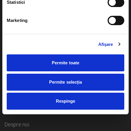
Statistici
Evenimente
Ajutor
Marketing
Teatru
Cum comand bilete?
Concerte si
Afişare
festivaluri
Plata online sau cash
Sport
Permite toate
eBilet printat acasa
Pentru copii
Cultura
Livrare prin curier
Diverse
Permite selecția
Calendar
Returnare bilete
Respinge
Duplicare bilete
Despre noi