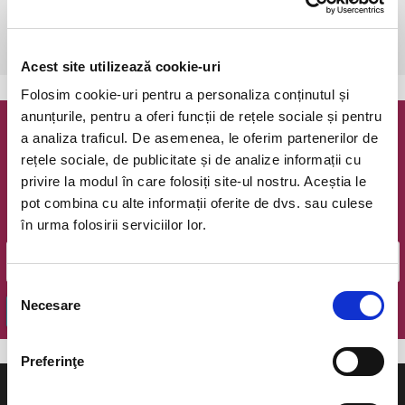
sâmbătă, 8 februarie 2020 ora 20:00
Medias, Stadionul Gaz Metan
vezi pe harta
Acest site utilizează cookie-uri
Folosim cookie-uri pentru a personaliza conținutul și
anunțurile, pentru a oferi funcții de rețele sociale și pentru
a analiza traficul. De asemenea, le oferim partenerilor de
Newsletter @ Bilete.ro
rețele sociale, de publicitate și de analize informații cu
privire la modul în care folosiți site-ul nostru. Aceștia le
Oferte exclusive si o editie saptamanala cu cele mai noi
evenimente.
pot combina cu alte informații oferite de dvs. sau culese
în urma folosirii serviciilor lor.
Email
Selecția
Necesare
consimțământului
OK
Preferinţe