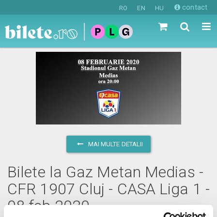
contact
RO
EN
HU
MAI MULTE DETALII
Bilete la Gaz Metan Medias -
CFR 1907 Cluj - CASA Liga 1 -
08 feb 2020