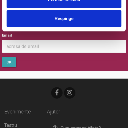
Newsletter @ Bilete.ro
Respinge
Oferte exclusive si o editie saptamanala cu cele mai noi
evenimente.
Email
OK
Evenimente
Ajutor
Teatru