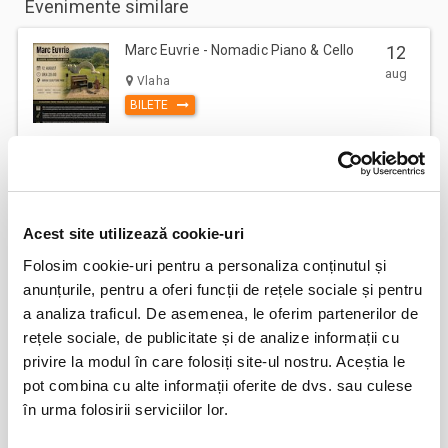
Evenimente similare
Marc Euvrie - Nomadic Piano & Cello
12
aug
Vlaha
BILETE
FESTOBAL
11
sept
Bucuresti
Acest site utilizează cookie-uri
BILETE
Folosim cookie-uri pentru a personaliza conținutul și
anunțurile, pentru a oferi funcții de rețele sociale și pentru
a analiza traficul. De asemenea, le oferim partenerilor de
MASTERS OF CLASSIC
12
rețele sociale, de publicitate și de analize informații cu
sept
Bucuresti
privire la modul în care folosiți site-ul nostru. Aceștia le
BILETE
pot combina cu alte informații oferite de dvs. sau culese
în urma folosirii serviciilor lor.