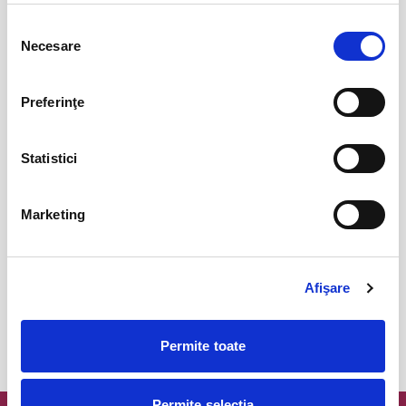
Jazzapella - Concert jazz a capella
13
oct
Selecția
Bucuresti
Necesare
consimțământului
BILETE
Preferinţe
COJO @ Expirat
15
oct
Bucuresti
Statistici
BILETE
Marketing
Tender live - Expirat
16
oct
Bucuresti
Afişare
BILETE
Permite toate
MAI MULTE DIN CONCERTE
Permite selecția