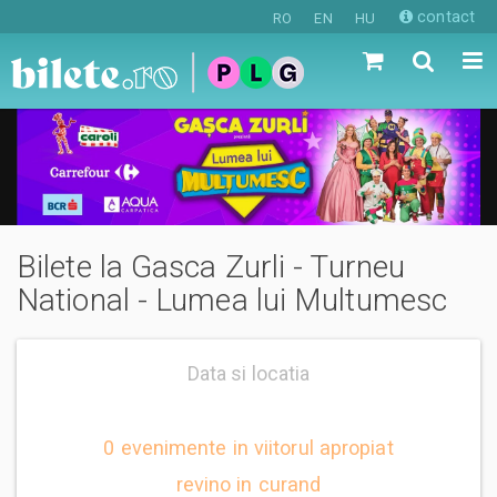
contact
RO
EN
HU
Bilete la Gasca Zurli - Turneu
National - Lumea lui Multumesc
Data si locatia
0 evenimente in viitorul apropiat
revino in curand