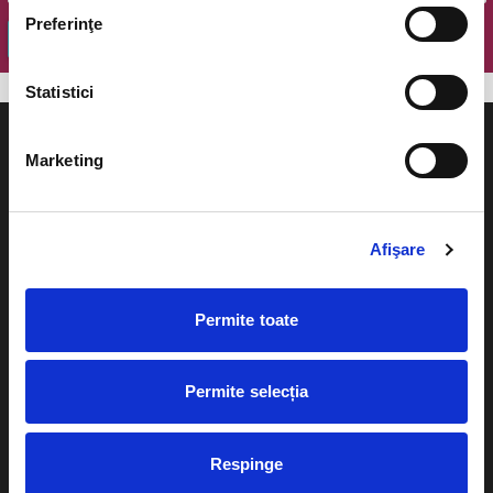
Preferinţe
OK
Statistici
Marketing
Evenimente
Ajutor
Afişare
Teatru
Cum comand bilete?
Concerte si
Permite toate
festivaluri
Plata online sau cash
Sport
Permite selecția
eBilet printat acasa
Pentru copii
Cultura
Livrare prin curier
Respinge
Diverse