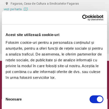
Fagaras, Casa de Cultura a Sindicatelor Fagaras
vezi pe harta
 Un bilet este valabil pentru o singura persoana. Toti participantii la 
spectacol, adulti si copii, trebuie sa cumpere bilet, indiferent de vârsta.

Biletele comandate pe www.bilete.ro cu maximum 3 zile inainte de 
Acest site utilizează cookie-uri
eveniment, se vor achita/ridica pana in ziua evenimentului la ora 12.00. 
Dupa aceasta ora/data, nicio comanda de bilete neridicata/neachitata 
Folosim cookie-uri pentru a personaliza conținutul și
anunțurile, pentru a oferi funcții de rețele sociale și pentru
a analiza traficul. De asemenea, le oferim partenerilor de
rețele sociale, de publicitate și de analize informații cu
privire la modul în care folosiți site-ul nostru. Aceștia le
Newsletter @ Bilete.ro
pot combina cu alte informații oferite de dvs. sau culese
în urma folosirii serviciilor lor.
Oferte exclusive si o editie saptamanala cu cele mai noi
evenimente.
Selecția
Email
Necesare
consimțământului