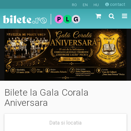
contact
RO
EN
HU
Bilete la Gala Corala
Aniversara
Data si locatia