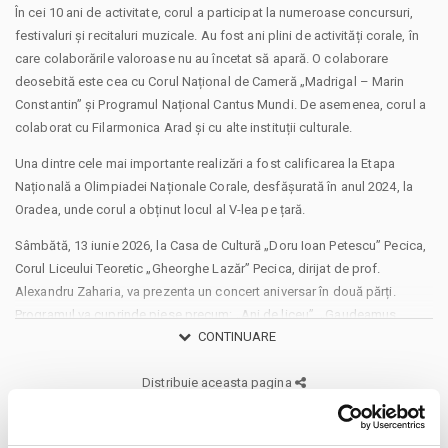
În cei 10 ani de activitate, corul a participat la numeroase concursuri,
festivaluri și recitaluri muzicale. Au fost ani plini de activități corale, în
care colaborările valoroase nu au încetat să apară. O colaborare
deosebită este cea cu Corul Național de Cameră „Madrigal – Marin
Constantin” și Programul Național Cantus Mundi. De asemenea, corul a
colaborat cu Filarmonica Arad și cu alte instituții culturale.
Una dintre cele mai importante realizări a fost calificarea la Etapa
Națională a Olimpiadei Naționale Corale, desfășurată în anul 2024, la
Oradea, unde corul a obținut locul al V-lea pe țară.
Sâmbătă, 13 iunie 2026, la Casa de Cultură „Doru Ioan Petescu” Pecica,
Corul Liceului Teoretic „Gheorghe Lazăr” Pecica, dirijat de prof.
Alexandru Zaharia, va prezenta un concert aniversar în două părți.
Programul va cuprinde piese precum: „Ani de liceu”, „Gaudeamus
CONTINUARE
igitur”, „Parcă ieri”, „Strada speranței”, „Mă luai, luai”, „Ce mi-e drag pe
lume” și „Oda Bucuriei”.
Distribuie aceasta pagina
Invitata specială a evenimentului este doamna Anna Ungureanu, dirijor
al Corului Național de Cameră „Madrigal – Marin Constantin”.