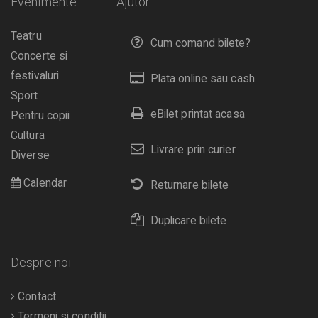
Evenimente
Ajutor
Teatru
Cum comand bilete?
Concerte si
festivaluri
Plata online sau cash
Sport
eBilet printat acasa
Pentru copii
Cultura
Livrare prin curier
Diverse
Calendar
Returnare bilete
Duplicare bilete
Despre noi
Contact
Termeni si conditii