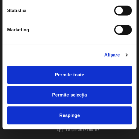
Statistici
Marketing
Evenimente
Ajutor
Teatru
Cum comand bilete?
Afişare
Concerte si
festivaluri
Plata online sau cash
Permite toate
Sport
eBilet printat acasa
Pentru copii
Cultura
Permite selecția
Livrare prin curier
Diverse
Calendar
Returnare bilete
Respinge
Duplicare bilete