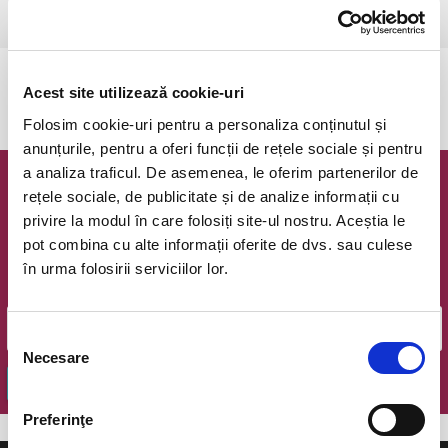
Csikszereda, Csiki Mozi
vezi pe harta
Evenimentul a expirat.
Acest site utilizează cookie-uri
Folosim cookie-uri pentru a personaliza conținutul și
anunțurile, pentru a oferi funcții de rețele sociale și pentru
a analiza traficul. De asemenea, le oferim partenerilor de
Newsletter @ Bilete.ro
rețele sociale, de publicitate și de analize informații cu
privire la modul în care folosiți site-ul nostru. Aceștia le
Oferte exclusive si o editie saptamanala cu cele mai noi
pot combina cu alte informații oferite de dvs. sau culese
evenimente.
în urma folosirii serviciilor lor.
Email
Selecția
Necesare
consimțământului
OK
Preferinţe