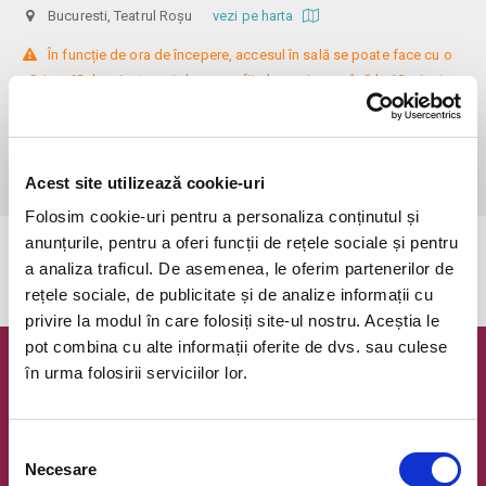
Bucuresti, Teatrul Roșu
vezi pe harta
 În funcție de ora de începere, accesul în sală se poate face cu o 
oră / cu 40 de minute mai devreme, fiind permis cu până la 10 minute 
înainte de spectacol. Așezarea se realizează la mese de 2 (nr. limitat), 3 
sau 4 locuri, în regim de teatru-cafenea (în funcție de disponibilitatea 
de la fața locului, există posibilitatea împărțirii mesei cu alte persoane). 
Informații suplimentare, la nr. de telefon 0773 825 249.
Acest site utilizează cookie-uri
Folosim cookie-uri pentru a personaliza conținutul și
anunțurile, pentru a oferi funcții de rețele sociale și pentru
Evenimentul a expirat.
a analiza traficul. De asemenea, le oferim partenerilor de
rețele sociale, de publicitate și de analize informații cu
privire la modul în care folosiți site-ul nostru. Aceștia le
pot combina cu alte informații oferite de dvs. sau culese
în urma folosirii serviciilor lor.
Newsletter @ Bilete.ro
Oferte exclusive si o editie saptamanala cu cele mai noi
evenimente.
Selecția
Necesare
consimțământului
Email