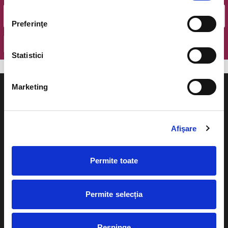
Preferinţe
OK
Statistici
Marketing
Afişare
Evenimente
Ajutor
Teatru
Permite toate
Cum comand bilete?
Concerte si
festivaluri
Plata online sau cash
Permite selecția
Sport
eBilet printat acasa
Pentru copii
Respinge