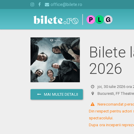
office@bilete.ro
Bilete l
2026
joi, 30 iulie 2026 ora
Bucuresti, FF Theat
MAI MULTE DETALII
 Nerecomandat persoa
Din respect pentru actori 
spectacolului. 

Dupa ora inceperii reprezent