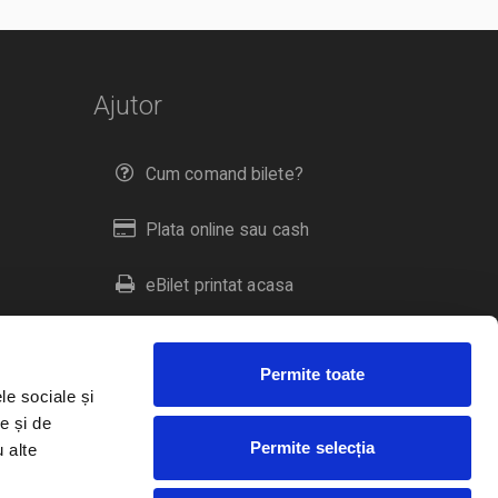
Ajutor
Cum comand bilete?
Plata online sau cash
eBilet printat acasa
Livrare prin curier
Permite toate
Returnare bilete
le sociale și
e și de
Permite selecția
u alte
Duplicare bilete