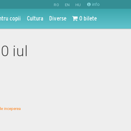
info
RO
EN
HU
ntru copii
Cultura
Diverse
0 bilete
30 iul
de inceperea 