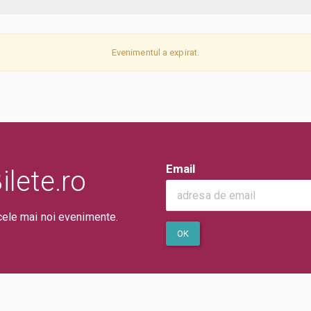
Evenimentul a expirat.
Email
lete.ro
cele mai noi evenimente.
OK