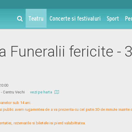
Teatru
Concerte si festivaluri
Sport
Pe
a Funeralii fericite - 
 20:00
re - Centru Vechi
vezi pe harta
nelor sub 14 ani.

si public avem rugamintea de a va prezenta cu cel putin 30 de minute inainte 
atiei, rezervarile si biletele isi pierd valabilitatea.