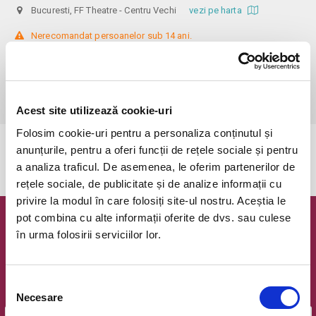
Bucuresti, FF Theatre - Centru Vechi
vezi pe harta
 Nerecomandat persoanelor sub 14 ani.

Din respect pentru actori si public avem rugamintea de a va prezenta 
cu cel putin 30 de minute inainte de inceperea spectacolului. 

Dupa ora inceperii reprezentatiei, rezervarile si biletele isi pierd 
valabilitatea.
Acest site utilizează cookie-uri
Folosim cookie-uri pentru a personaliza conținutul și
anunțurile, pentru a oferi funcții de rețele sociale și pentru
Evenimentul a expirat.
a analiza traficul. De asemenea, le oferim partenerilor de
rețele sociale, de publicitate și de analize informații cu
privire la modul în care folosiți site-ul nostru. Aceștia le
pot combina cu alte informații oferite de dvs. sau culese
Newsletter @ Bilete.ro
în urma folosirii serviciilor lor.
Oferte exclusive si o editie saptamanala cu cele mai noi
evenimente.
Selecția
Email
Necesare
consimțământului