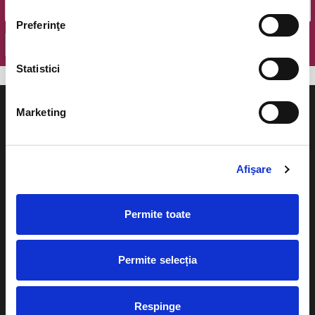
Preferinţe
OK
Statistici
Marketing
Evenimente
Ajutor
Afişare
Teatru
Cum comand bilete?
Permite toate
Concerte si
festivaluri
Plata online sau cash
Sport
Permite selecția
eBilet printat acasa
Pentru copii
Cultura
Respinge
Livrare prin curier