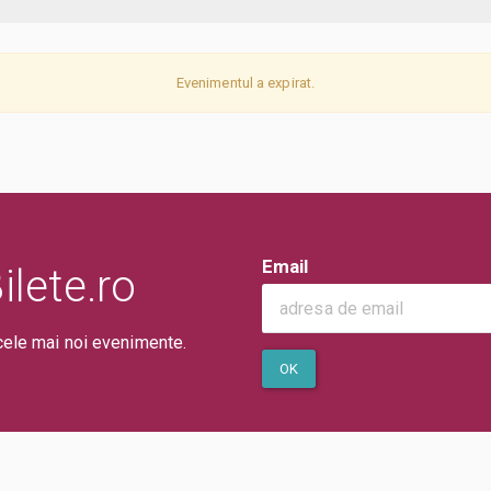
Evenimentul a expirat.
Email
lete.ro
cele mai noi evenimente.
OK