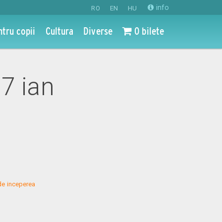
info
RO
EN
HU
ntru copii
Cultura
Diverse
0 bilete
17 ian
de inceperea 