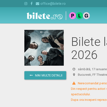
office@bilete.ro
Bilete 
2026
sâmbătă, 17 ianuarie
Bucuresti, FF Theat
MAI MULTE DETALII
 Nerecomandat persoa
Din respect pentru actori 
spectacolului. 

Dupa ora inceperii reprezent