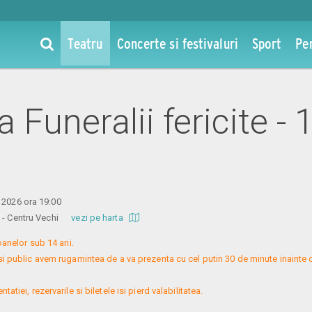
Teatru
Concerte si festivaluri
Sport
Pe
la Funeralii fericite - 
 2026 ora 19:00
re - Centru Vechi
vezi pe harta
nelor sub 14 ani.

si public avem rugamintea de a va prezenta cu cel putin 30 de minute inainte 
atiei, rezervarile si biletele isi pierd valabilitatea.