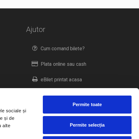
Ajutor
Cum comand bilete?
Plata online sau cash
eBilet printat acasa
Livrare prin curier
Permite toate
Returnare bilete
le sociale și
e și de
Permite selecția
u alte
Duplicare bilete