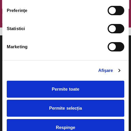
Preferinţe
OK
Statistici
Marketing
Evenimente
Ajutor
Afişare
Teatru
Cum comand bilete?
Permite toate
Concerte si
festivaluri
Plata online sau cash
Sport
Permite selecția
eBilet printat acasa
Pentru copii
Cultura
Respinge
Livrare prin curier