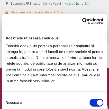
Bucuresti, FF Theatre - Centru Vechi
vezi pe harta
 Nerecomandat persoanelor sub 14 ani.

Din respect pentru actori si public avem rugamintea de a va prezenta 
cu cel putin 30 de minute inainte de inceperea spectacolului. 

Dupa ora inceperii reprezentatiei, rezervarile si biletele isi pierd 
valabilitatea.
Acest site utilizează cookie-uri
Folosim cookie-uri pentru a personaliza conținutul și
anunțurile, pentru a oferi funcții de rețele sociale și pentru
Evenimentul a expirat.
a analiza traficul. De asemenea, le oferim partenerilor de
rețele sociale, de publicitate și de analize informații cu
privire la modul în care folosiți site-ul nostru. Aceștia le
pot combina cu alte informații oferite de dvs. sau culese
Newsletter @ Bilete.ro
în urma folosirii serviciilor lor.
Oferte exclusive si o editie saptamanala cu cele mai noi
evenimente.
Selecția
Email
Necesare
consimțământului