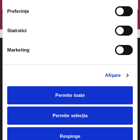
Preferinţe
OK
Statistici
Marketing
Evenimente
Ajutor
Afişare
Teatru
Cum comand bilete?
Permite toate
Concerte si
festivaluri
Plata online sau cash
Sport
Permite selecția
eBilet printat acasa
Pentru copii
Cultura
Respinge
Livrare prin curier