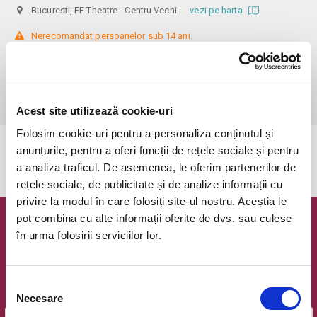
Bucuresti, FF Theatre - Centru Vechi
vezi pe harta
 Nerecomandat persoanelor sub 14 ani.

Din respect pentru actori si public avem rugamintea de a va prezenta 
cu cel putin 30 de minute inainte de inceperea spectacolului. 

Dupa ora inceperii reprezentatiei, rezervarile si biletele isi pierd 
valabilitatea.
Acest site utilizează cookie-uri
Folosim cookie-uri pentru a personaliza conținutul și
anunțurile, pentru a oferi funcții de rețele sociale și pentru
Evenimentul a expirat.
a analiza traficul. De asemenea, le oferim partenerilor de
rețele sociale, de publicitate și de analize informații cu
privire la modul în care folosiți site-ul nostru. Aceștia le
pot combina cu alte informații oferite de dvs. sau culese
Newsletter @ Bilete.ro
în urma folosirii serviciilor lor.
Oferte exclusive si o editie saptamanala cu cele mai noi
evenimente.
Selecția
Email
Necesare
consimțământului