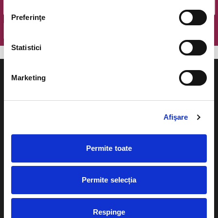
Preferinţe
OK
Statistici
Marketing
Evenimente
Ajutor
Afişare
Teatru
Cum comand bilete?
Permite toate
Concerte si
festivaluri
Plata online sau cash
Sport
Permite selecția
eBilet printat acasa
Pentru copii
Cultura
Respinge
Livrare prin curier