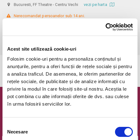
Bucuresti, FF Theatre - Centru Vechi
vezi pe harta
 Nerecomandat persoanelor sub 14 ani.

Din respect pentru actori si public avem rugamintea de a va prezenta 
cu cel putin 30 de minute inainte de inceperea spectacolului. 

Dupa ora inceperii reprezentatiei, rezervarile si biletele isi pierd 
valabilitatea.
Acest site utilizează cookie-uri
Folosim cookie-uri pentru a personaliza conținutul și
anunțurile, pentru a oferi funcții de rețele sociale și pentru
Evenimentul a expirat.
a analiza traficul. De asemenea, le oferim partenerilor de
rețele sociale, de publicitate și de analize informații cu
privire la modul în care folosiți site-ul nostru. Aceștia le
pot combina cu alte informații oferite de dvs. sau culese
Newsletter @ Bilete.ro
în urma folosirii serviciilor lor.
Oferte exclusive si o editie saptamanala cu cele mai noi
evenimente.
Selecția
Email
Necesare
consimțământului