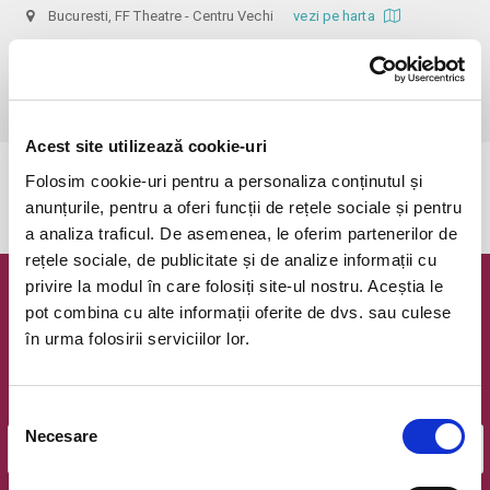
Bucuresti, FF Theatre - Centru Vechi
vezi pe harta
 Nerecomandat persoanelor sub 14 ani!

Din respect pentru actori si public avem rugamintea de a va prezenta 
cu cel putin 30 de minute inainte de inceperea spectacolului.
Acest site utilizează cookie-uri
Folosim cookie-uri pentru a personaliza conținutul și
Evenimentul a expirat.
anunțurile, pentru a oferi funcții de rețele sociale și pentru
a analiza traficul. De asemenea, le oferim partenerilor de
rețele sociale, de publicitate și de analize informații cu
privire la modul în care folosiți site-ul nostru. Aceștia le
Newsletter @ Bilete.ro
pot combina cu alte informații oferite de dvs. sau culese
în urma folosirii serviciilor lor.
Oferte exclusive si o editie saptamanala cu cele mai noi
evenimente.
Email
Selecția
Necesare
consimțământului