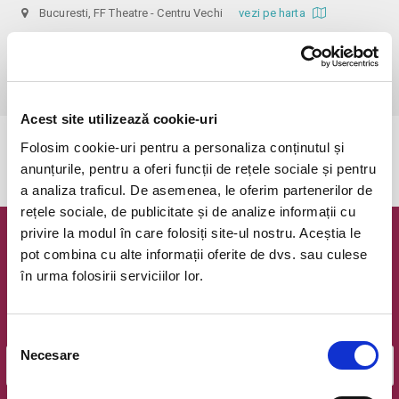
Bucuresti, FF Theatre - Centru Vechi
vezi pe harta
 Nerecomandat persoanelor sub 14 ani!

Din respect pentru actori si public avem rugamintea de a va prezenta 
cu cel putin 30 de minute inainte de inceperea spectacolului.
Acest site utilizează cookie-uri
Folosim cookie-uri pentru a personaliza conținutul și
Evenimentul a expirat.
anunțurile, pentru a oferi funcții de rețele sociale și pentru
a analiza traficul. De asemenea, le oferim partenerilor de
rețele sociale, de publicitate și de analize informații cu
privire la modul în care folosiți site-ul nostru. Aceștia le
Newsletter @ Bilete.ro
pot combina cu alte informații oferite de dvs. sau culese
în urma folosirii serviciilor lor.
Oferte exclusive si o editie saptamanala cu cele mai noi
evenimente.
Email
Selecția
Necesare
consimțământului