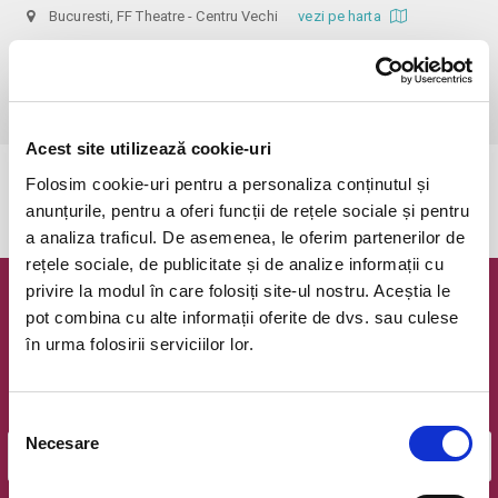
Bucuresti, FF Theatre - Centru Vechi
vezi pe harta
 Nerecomandat persoanelor sub 14 ani!

Din respect pentru actori si public avem rugamintea de a va prezenta 
cu cel putin 30 de minute inainte de inceperea spectacolului.
Acest site utilizează cookie-uri
Folosim cookie-uri pentru a personaliza conținutul și
Evenimentul a expirat.
anunțurile, pentru a oferi funcții de rețele sociale și pentru
a analiza traficul. De asemenea, le oferim partenerilor de
rețele sociale, de publicitate și de analize informații cu
privire la modul în care folosiți site-ul nostru. Aceștia le
Newsletter @ Bilete.ro
pot combina cu alte informații oferite de dvs. sau culese
în urma folosirii serviciilor lor.
Oferte exclusive si o editie saptamanala cu cele mai noi
evenimente.
Email
Selecția
Necesare
consimțământului