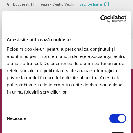
Bucuresti, FF Theatre - Centru Vechi
vezi pe harta
 Nerecomandat persoanelor sub 14 ani!

Din respect pentru actori si public avem rugamintea de a va prezenta 
cu cel putin 30 de minute inainte de inceperea spectacolului.
Acest site utilizează cookie-uri
Folosim cookie-uri pentru a personaliza conținutul și
Evenimentul a expirat.
anunțurile, pentru a oferi funcții de rețele sociale și pentru
a analiza traficul. De asemenea, le oferim partenerilor de
rețele sociale, de publicitate și de analize informații cu
privire la modul în care folosiți site-ul nostru. Aceștia le
Newsletter @ Bilete.ro
pot combina cu alte informații oferite de dvs. sau culese
în urma folosirii serviciilor lor.
Oferte exclusive si o editie saptamanala cu cele mai noi
evenimente.
Email
Selecția
Necesare
consimțământului