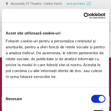
Bucuresti, FF Theatre - Centru Vechi
vezi pe harta
 Nerecomandat persoanelor sub 14 ani!

Din respect pentru actori si public avem rugamintea de a va prezenta 
cu cel putin 30 de minute inainte de inceperea spectacolului.
Acest site utilizează cookie-uri
Folosim cookie-uri pentru a personaliza conținutul și
Evenimentul a expirat.
anunțurile, pentru a oferi funcții de rețele sociale și pentru
a analiza traficul. De asemenea, le oferim partenerilor de
rețele sociale, de publicitate și de analize informații cu
privire la modul în care folosiți site-ul nostru. Aceștia le
Newsletter @ Bilete.ro
pot combina cu alte informații oferite de dvs. sau culese
în urma folosirii serviciilor lor.
Oferte exclusive si o editie saptamanala cu cele mai noi
evenimente.
Email
Selecția
Necesare
consimțământului